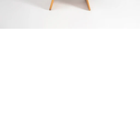
Acabamentos
Estrutura: Lâmina- Carvalho ou freijó.

Friso/Apoio: Laca.
Medidas