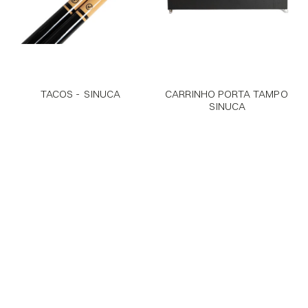
TACOS -  SINUCA
CARRINHO PORTA TAMPO 
SINUCA
PRODUTOS
SOBRE
PRÊMIOS
FALE CONOSCO
INSTAGRAM
DOWNLOADS
Flagship São Paulo
R. Gabriel Monteiro Da Silva 289
Contato – 11 3082-1210
Flagship Natal
Av. Rio Madeira 151, Parnamirim
Contato – 11 91028-4944