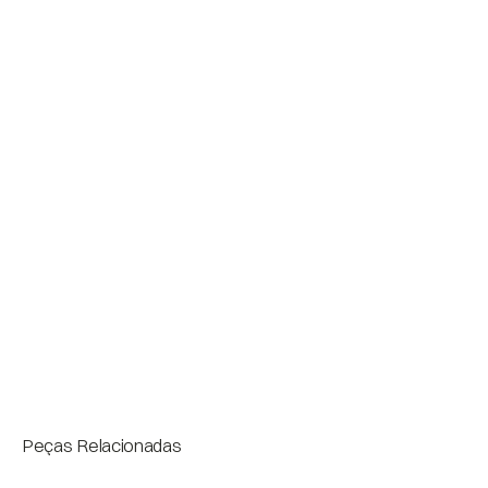
Acabamentos
Base: Aço carbono- pintura padrão ou fosca.

Tampo: Lâmina ou pintura.
Medidas
Bloco
Peças Relacionadas