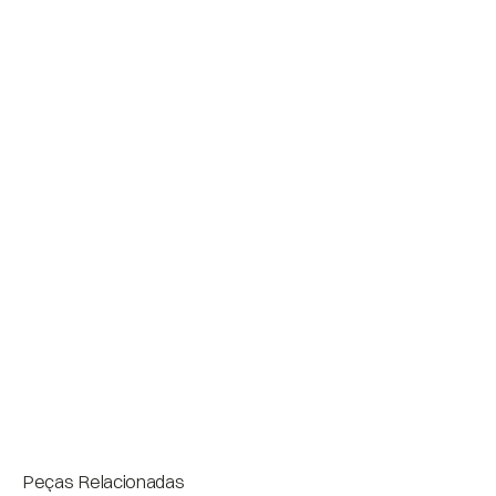
Acabamentos
Tampo: Madeira pinus clear

Quadro:  Aço carbono- Pintura

Pés: recouro
Medidas
Bloco
Peças Relacionadas