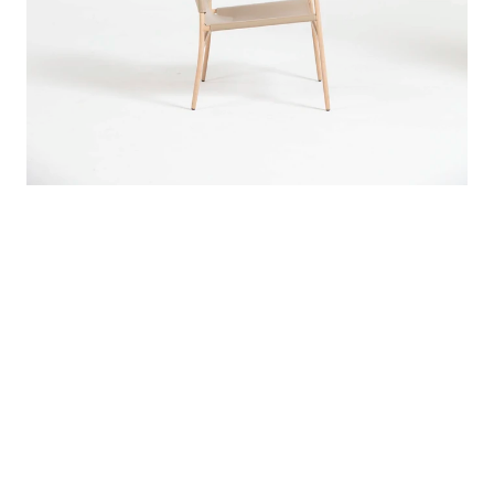
Acabamentos
Estrutura: Pintura ou lâmina.

Assento/Encosto: Couro soleta.
Medidas