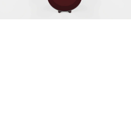
Acabamentos
Acabamento: 

Estrutura/base: laca ou lâmina

Campo de jogo: face 1- Lã ou acrílico / face 2: laca ou lâmina
