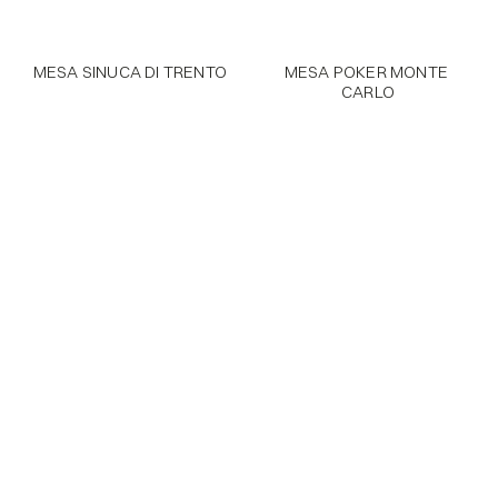
MESA SINUCA DI TRENTO
MESA POKER MONTE 
CARLO
PRODUTOS
SOBRE
PRÊMIOS
FALE CONOSCO
INSTAGRAM
DOWNLOADS
Flagship São Paulo
R. Gabriel Monteiro Da Silva 289
Contato – 11 3082-1210
Flagship Natal
Av. Rio Madeira 151, Parnamirim
Contato – 11 91028-4944
Press Release
Avesani Comunicação
Contato – 11 99340-1271