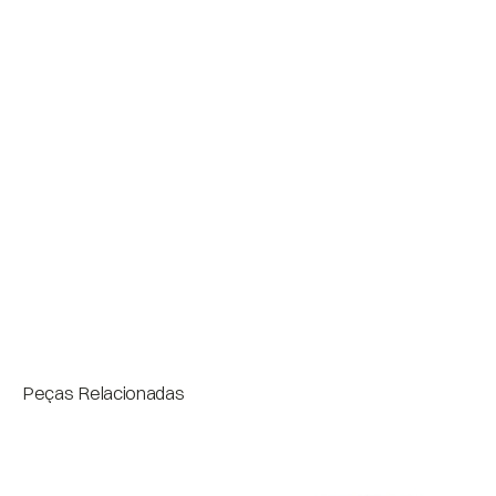
Acabamentos
Tampo dupla face: 

Face 1:  Lâminas ou pintura

Face 2: Couro fornecido

Medidas
Bloco
Peças Relacionadas