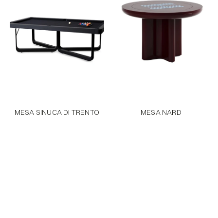
MESA SINUCA DI TRENTO
MESA NARD
PRODUTOS
SOBRE
PRÊMIOS
FALE CONOSCO
INSTAGRAM
DOWNLOADS
Flagship São Paulo
R. Gabriel Monteiro Da Silva 289