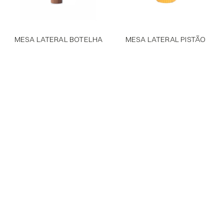
MESA LATERAL BOTELHA
MESA LATERAL PISTÃO
PRODUTOS
SOBRE
PRÊMIOS
FALE CONOSCO
INSTAGRAM
DOWNLOADS
Flagship São Paulo
R. Gabriel Monteiro Da Silva 289
Contato – 11 3082-1210
Flagship Natal
Av. Rio Madeira 151, Parnamirim
Contato – 11 91028-4944
Press Release
Avesani Comunicação
Contato – 11 99340-1271