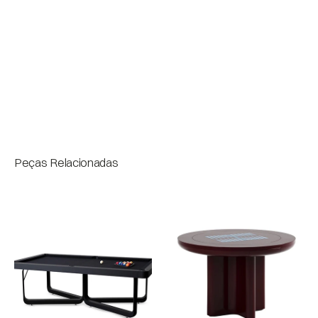
Estrutura: Fibra de vidro e pintura artesanal.

Peças: Madeira maciça ou mármore.
Medidas
Bloco
Peças Relacionadas