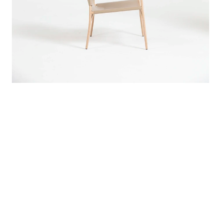
Acabamentos
Estrutura: Pintura ou lâmina.

Assento/Encosto: Couro soleta.
Medidas